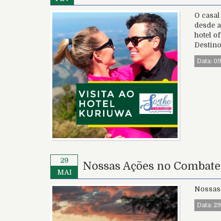
O casal
desde a
hotel o
Destino
Data: 0
29
Nossas Ações no Combate
MAI
Nossas
Data: 2